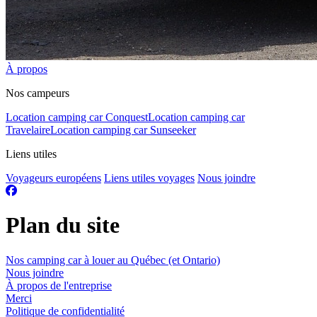
À propos
Nos campeurs
Location camping car Conquest
Location camping car
Travelaire
Location camping car Sunseeker
Liens utiles
Voyageurs européens
Liens utiles voyages
Nous joindre
Plan du site
Nos camping car à louer au Québec (et Ontario)
Nous joindre
À propos de l'entreprise
Merci
Politique de confidentialité